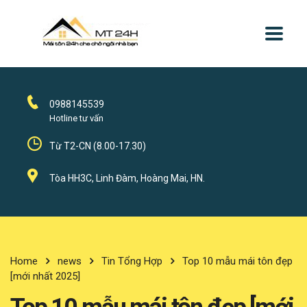
0988145539
Hotline tư vấn
Từ T2-CN (8.00-17.30)
Tòa HH3C, Linh Đàm, Hoàng Mai, HN.
Home
news
Tin Tổng Hợp
Top 10 mẫu mái tôn đẹp
[mới nhất 2025]