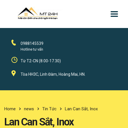
0988145539
Hotline tư vấn
Từ T2-CN (8.00-17.30)
Tòa HH3C, Linh Đàm, Hoàng Mai, HN.
Home
news
Tin Tức
Lan Can Sắt, Inox
Lan Can Sắt, Inox