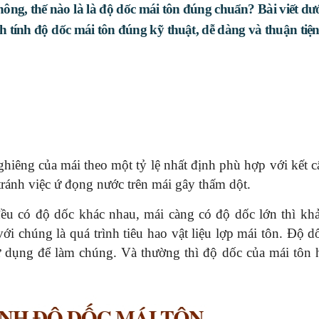
ông, thế nào là là độ dốc mái tôn đúng chuẩn? Bài viết dướ
ách tính độ dốc mái tôn đúng kỹ thuật, dễ dàng và thuận tiệ
hiêng của mái theo một tỷ lệ nhất định phù hợp với kết c
tránh việc ứ đọng nước trên mái gây thấm dột.
đều có độ dốc khác nhau, mái càng có độ dốc lớn thì kh
ới chúng là quá trình tiêu hao vật liệu lợp mái tôn. Độ d
ử dụng để làm chúng. Và thường thì độ dốc của mái tôn 