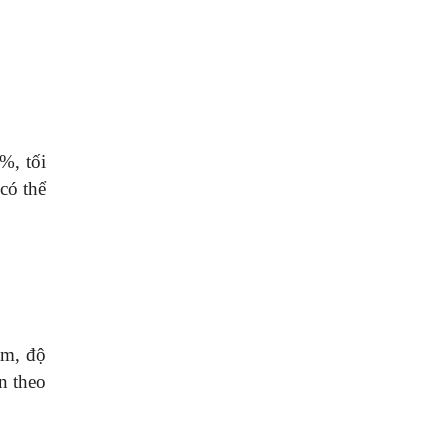
%, tối
có thể
ầm, độ
n theo