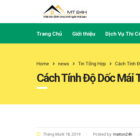
Trang Chủ
Giới thiệu
Dịch Vụ Thi C
Home
news
Tin Tổng Hợp
Cách Tính 
Cách Tính Độ Dốc Mái 
Tháng Mười 18, 2019
Posted by:
maiton24h