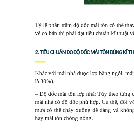
Tỷ lệ phần trăm độ dốc mái tôn có thể tha
về cơ bản thì phải đạt tiêu chuẩn kĩ thuật 
2. TIÊU CHUẨN ĐO ĐỘ DỐC MÁI TÔN ĐÚNG KĨ T
Khác với mái nhà được lợp bằng ngói, mái 
là 30%).
– Độ dốc mái tôn lợp nhà: Tùy theo từng 
mái nhà có độ dốc phù hợp. Cụ thể, đối vớ
mưa có thể chảy xuống dễ dàng và không 
hay mái tôn chống nóng.