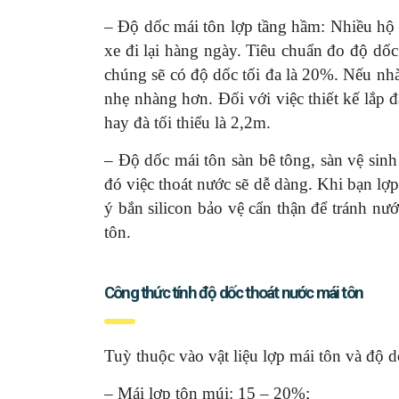
– Độ dốc mái tôn lợp tầng hầm: Nhiều hộ 
xe đi lại hàng ngày. Tiêu chuẩn đo độ dố
chúng sẽ có độ dốc tối đa là 20%. Nếu nhà
nhẹ nhàng hơn. Đối với việc thiết kế lắp đ
hay đà tối thiểu là 2,2m.
– Độ dốc mái tôn sàn bê tông, sàn vệ sinh
đó việc thoát nước sẽ dễ dàng. Khi bạn lợp
ý bắn silicon bảo vệ cẩn thận để tránh nướ
tôn.
Công thức tính độ dốc thoát nước mái tôn
Tuỳ thuộc vào vật liệu lợp mái tôn và độ d
– Mái lợp tôn múi: 15 – 20%;