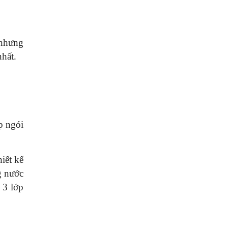
 nhưng
nhất.
p ngói
iết kế
g nước
 3 lớp