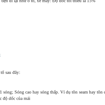
iện đi lại như ô tô, xe máy: Độ dốc tối thiểu là 15%
ố
tố sau đây:
11 sóng; Sóng cao hay sóng thấp. Ví dụ tôn seam hay tôn c
ợc độ dốc của mái