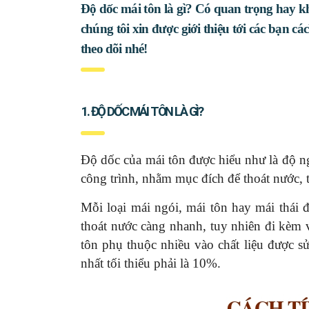
Độ dốc mái tôn là gì? Có quan trọng hay kh
chúng tôi xin được giới thiệu tới các bạn c
theo dõi nhé!
1. ĐỘ DỐC MÁI TÔN LÀ GÌ?
Độ dốc của mái tôn được hiểu như là độ ng
công trình, nhằm mục đích để thoát nước, 
Mỗi loại mái ngói, mái tôn hay mái thái 
thoát nước càng nhanh, tuy nhiên đi kèm v
tôn phụ thuộc nhiều vào chất liệu được s
nhất tối thiểu phải là 10%.