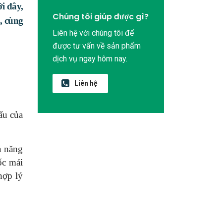
i đây,
Chúng tôi giúp được gì?
n, cùng
Liên hệ với chúng tôi để
được tư vấn về sản phẩm
dịch vụ ngay hôm nay.
Liên hệ
ấu của
ả năng
ốc mái
hợp lý