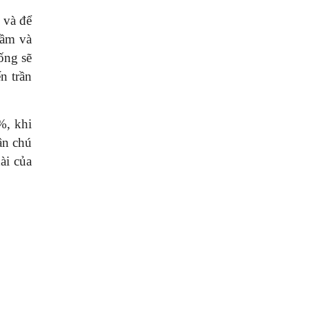
 và để
hầm và
ống sẽ
n trần
%, khi
ận chú
ài của