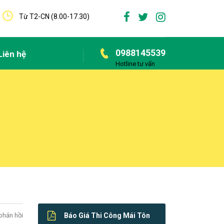
Từ T2-CN (8.00-17.30)
0988145539
Liên hệ
Hotline tư vấn
phản hồi
Báo Giá Thi Công Mái Tôn