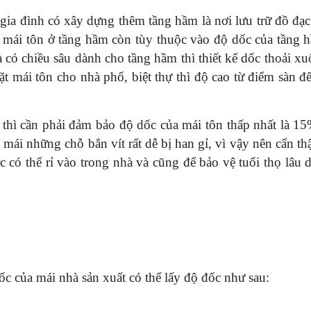
gia đình có xây dựng thêm tầng hầm là nơi lưu trữ đồ đạc
c mái tôn ở tầng hầm còn tùy thuộc vào độ dốc của tầng 
 có chiều sâu dành cho tầng hầm thì thiết kế dốc thoải xu
ặt mái tôn cho nhà phố, biệt thự thì độ cao từ điểm sàn đế
 thì cần phải đảm bảo độ dốc của mái tôn thấp nhất là 15
 mái những chỗ bắn vít rất dễ bị han gỉ, vì vậy nên cẩn th
c có thể rỉ vào trong nhà và cũng để bảo vệ tuổi thọ lâu d
ốc của mái nhà sản xuất có thể lấy độ đốc như sau: